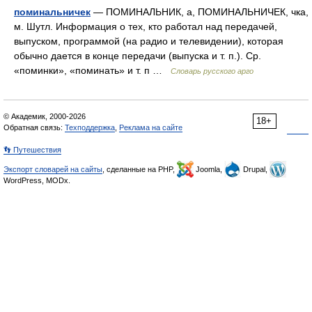
поминальничек
— ПОМИНАЛЬНИК, а, ПОМИНАЛЬНИЧЕК, чка,
м. Шутл. Информация о тех, кто работал над передачей,
выпуском, программой (на радио и телевидении), которая
обычно дается в конце передачи (выпуска и т. п.). Ср.
«поминки», «поминать» и т. п …
Словарь русского арго
© Академик, 2000-2026
18+
Обратная связь:
Техподдержка
,
Реклама на сайте
👣 Путешествия
Экспорт словарей на сайты
, сделанные на PHP,
Joomla,
Drupal,
WordPress, MODx.