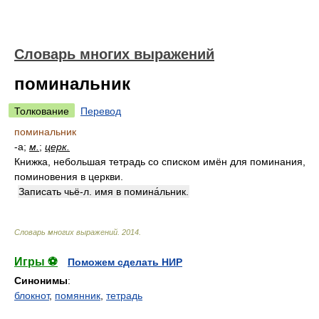
Словарь многих выражений
поминальник
Толкование
Перевод
поминальник
-а;
м.
;
церк.
Книжка, небольшая тетрадь со списком имён для поминания,
поминовения в церкви.
Записать чьё-л. имя в помина́льник.
Словарь многих выражений
.
2014
.
Игры ⚽
Поможем сделать НИР
Синонимы
:
блокнот
,
помянник
,
тетрадь