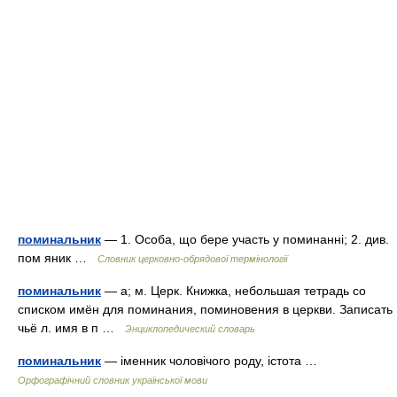
поминальник
— 1. Особа, що бере участь у поминанні; 2. див.
пом яник …
Словник церковно-обрядової термінології
поминальник
— а; м. Церк. Книжка, небольшая тетрадь со
списком имён для поминания, поминовения в церкви. Записать
чьё л. имя в п …
Энциклопедический словарь
поминальник
— іменник чоловічого роду, істота …
Орфографічний словник української мови